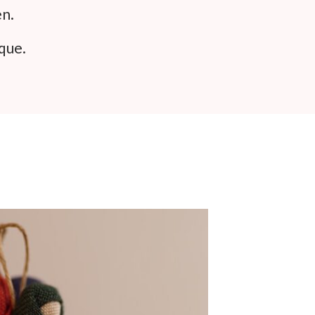
en.
que.