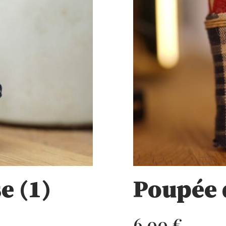
e (1)
Poupée 
6,00
€