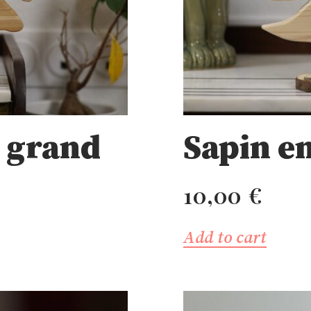
s grand
Sapin e
10,00
€
Add to cart