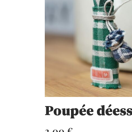
Poupée déess
2,00
€