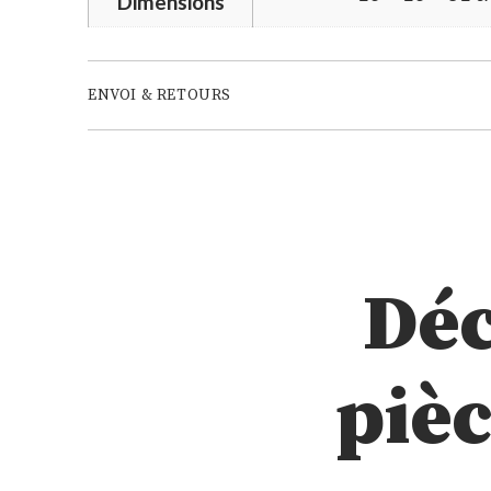
Dimensions
ENVOI & RETOURS
Déc
piè