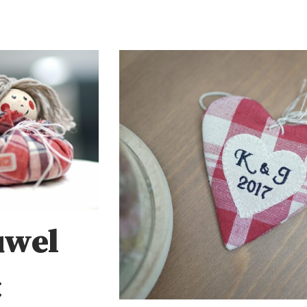
uwel
€