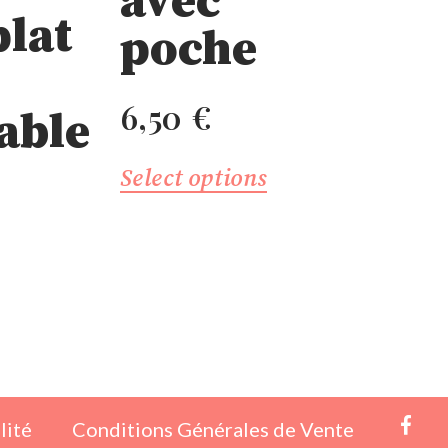
avec
plat
poche
6,50
€
able
Select options
lité
Conditions Générales de Vente
fb