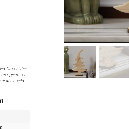
es. Ce sont des
urires, yeux… de
œur des objets
on
cm