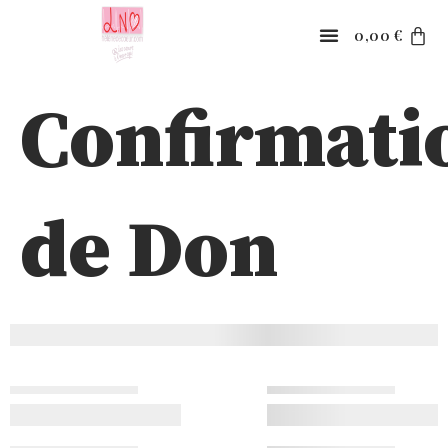
0,00
€
Confirmati
de Don